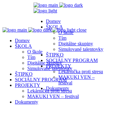
Domov
ŠKOLA
close
O škole
Tím
Domov
Digitálne skupiny
ŠKOLA
Simulované talentovky
O škole
ŠTIPKO
Tím
SOCIÁLNY PROGRAM
Digitálne skupiny
PROJEKTY
Simulované talentovky
Lekárnička proti stresu
ŠTIPKO
MAKUKI VEN –
SOCIÁLNY PROGRAM
festival
PROJEKTY
Dokumenty
Lekárnička proti stresu
MAKUKI VEN – festival
Dokumenty