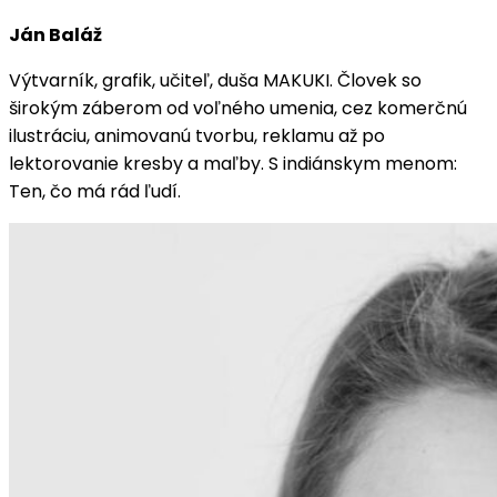
Ján Baláž
Výtvarník, grafik, učiteľ, duša MAKUKI. Človek so
širokým záberom od voľného umenia, cez komerčnú
ilustráciu, animovanú tvorbu, reklamu až po
lektorovanie kresby a maľby. S indiánskym menom:
Ten, čo má rád ľudí.