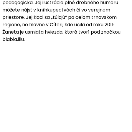
pedagogička. Jej ilustrácie plné drobného humoru
môžete nájsť v kníhkupectvách či vo verejnom
priestore. Jej žiaci sa „túlajú“ po celom trnavskom
regióne, no hlavne v Cíferi, kde učila od roku 2016.
Žaneta je usmiata hviezda, ktorá tvorí pod značkou
blabla.illu.