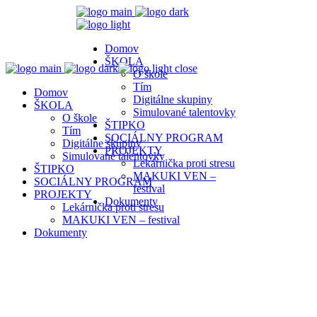
Domov
ŠKOLA
close
O škole
Tím
Domov
Digitálne skupiny
ŠKOLA
Simulované talentovky
O škole
ŠTIPKO
Tím
SOCIÁLNY PROGRAM
Digitálne skupiny
PROJEKTY
Simulované talentovky
Lekárnička proti stresu
ŠTIPKO
MAKUKI VEN –
SOCIÁLNY PROGRAM
festival
PROJEKTY
Dokumenty
Lekárnička proti stresu
MAKUKI VEN – festival
Dokumenty