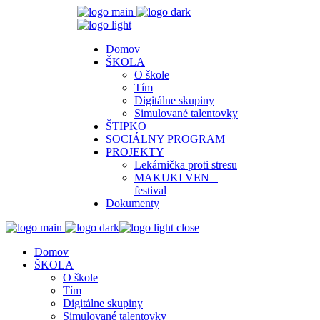
Domov
ŠKOLA
O škole
Tím
Digitálne skupiny
Simulované talentovky
ŠTIPKO
SOCIÁLNY PROGRAM
PROJEKTY
Lekárnička proti stresu
MAKUKI VEN –
festival
Dokumenty
close
Domov
ŠKOLA
O škole
Tím
Digitálne skupiny
Simulované talentovky