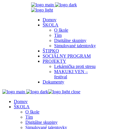
Domov
ŠKOLA
O škole
Tím
Digitálne skupiny
Simulované talentovky
ŠTIPKO
SOCIÁLNY PROGRAM
PROJEKTY
Lekárnička proti stresu
MAKUKI VEN –
festival
Dokumenty
close
Domov
ŠKOLA
O škole
Tím
Digitálne skupiny
Simulované talentovky