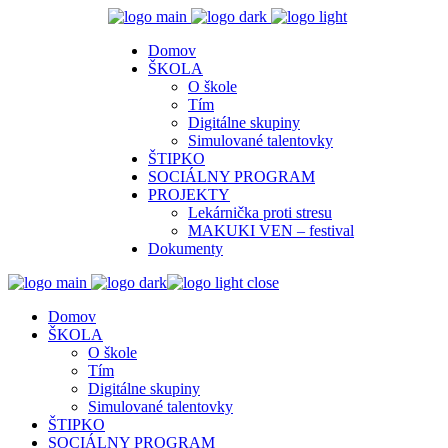
Domov
ŠKOLA
O škole
Tím
Digitálne skupiny
Simulované talentovky
ŠTIPKO
SOCIÁLNY PROGRAM
PROJEKTY
Lekárnička proti stresu
MAKUKI VEN – festival
Dokumenty
close
Domov
ŠKOLA
O škole
Tím
Digitálne skupiny
Simulované talentovky
ŠTIPKO
SOCIÁLNY PROGRAM