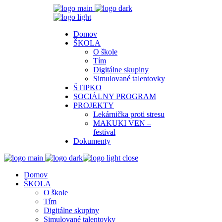
Domov
ŠKOLA
O škole
Tím
Digitálne skupiny
Simulované talentovky
ŠTIPKO
SOCIÁLNY PROGRAM
PROJEKTY
Lekárnička proti stresu
MAKUKI VEN –
festival
Dokumenty
close
Domov
ŠKOLA
O škole
Tím
Digitálne skupiny
Simulované talentovky